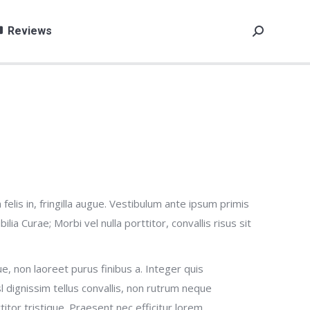
Reviews
Search:
elis in, fringilla augue. Vestibulum ante ipsum primis
ilia Curae; Morbi vel nulla porttitor, convallis risus sit
que, non laoreet purus finibus a. Integer quis
dignissim tellus convallis, non rutrum neque
or tristique. Praesent nec efficitur lorem.