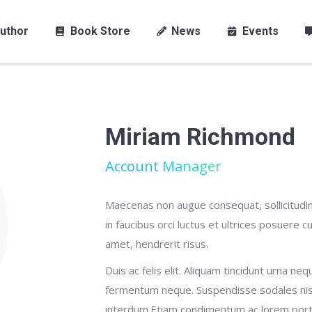
uthor
Book Store
News
Events
Miriam Richmond
Account Manager
Maecenas non augue consequat, sollicitudin f
in faucibus orci luctus et ultrices posuere cub
amet, hendrerit risus.
Duis ac felis elit. Aliquam tincidunt urna ne
fermentum neque. Suspendisse sodales nisl 
interdum.Etiam condimentum ac lorem porttit