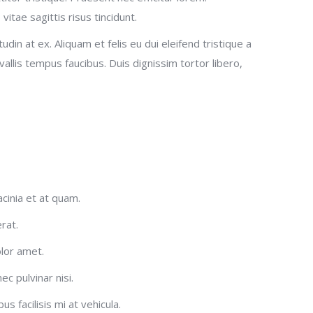
itae sagittis risus tincidunt.
citudin at ex. Aliquam et felis eu dui eleifend tristique a
allis tempus faucibus. Duis dignissim tortor libero,
acinia et at quam.
erat.
olor amet.
ec pulvinar nisi.
 facilisis mi at vehicula.